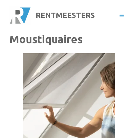
Aller
au
RENTMEESTERS
MENU
contenu
Moustiquaires